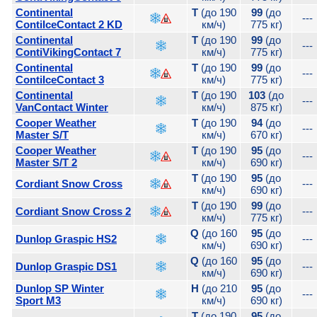
Continental
T
(до 190
99
(до
---
ContiIceContact 2 KD
км/ч)
775 кг)
Continental
T
(до 190
99
(до
---
ContiVikingContact 7
км/ч)
775 кг)
Continental
T
(до 190
99
(до
---
ContiIceContact 3
км/ч)
775 кг)
Continental
T
(до 190
103
(до
---
VanContact Winter
км/ч)
875 кг)
Cooper Weather
T
(до 190
94
(до
---
Master S/T
км/ч)
670 кг)
Cooper Weather
T
(до 190
95
(до
---
Master S/T 2
км/ч)
690 кг)
T
(до 190
95
(до
Cordiant Snow Cross
---
км/ч)
690 кг)
T
(до 190
99
(до
Cordiant Snow Cross 2
---
км/ч)
775 кг)
Q
(до 160
95
(до
Dunlop Graspic HS2
---
км/ч)
690 кг)
Q
(до 160
95
(до
Dunlop Graspic DS1
---
км/ч)
690 кг)
Dunlop SP Winter
H
(до 210
95
(до
---
Sport M3
км/ч)
690 кг)
T
(до 190
95
(до