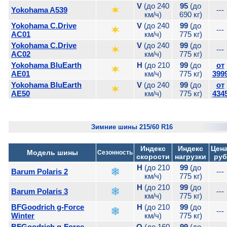
V
(до 240
95
(до
Yokohama A539
---
км/ч)
690 кг)
Yokohama C.Drive
V
(до 240
99
(до
---
AC01
км/ч)
775 кг)
Yokohama C.Drive
V
(до 240
99
(до
---
AC02
км/ч)
775 кг)
Yokohama BluEarth
H
(до 210
99
(до
от
AE01
км/ч)
775 кг)
399
Yokohama BluEarth
V
(до 240
99
(до
от
AE50
км/ч)
775 кг)
434
Зимние шины 215/60 R16
Индекс
Индекс
Цена
Модель шины
Сезонность
скорости
нагрузки
руб
H
(до 210
99
(до
Barum Polaris 2
---
км/ч)
775 кг)
H
(до 210
99
(до
Barum Polaris 3
---
км/ч)
775 кг)
BFGoodrich g-Force
H
(до 210
99
(до
---
Winter
км/ч)
775 кг)
BFGoodrich g-Force
Q
(до 160
99
(до