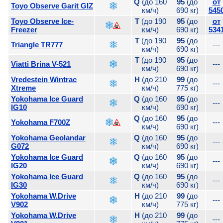
Q
(до 160
95
(до
от
Toyo Observe Garit GIZ
км/ч)
690 кг)
545
Toyo Observe Ice-
T
(до 190
95
(до
от
Freezer
км/ч)
690 кг)
534
T
(до 190
95
(до
Triangle TR777
---
км/ч)
690 кг)
T
(до 190
95
(до
Viatti Brina V-521
---
км/ч)
690 кг)
Vredestein Wintrac
H
(до 210
99
(до
---
Xtreme
км/ч)
775 кг)
Yokohama Ice Guard
Q
(до 160
95
(до
---
IG10
км/ч)
690 кг)
Q
(до 160
95
(до
Yokohama F700Z
---
км/ч)
690 кг)
Yokohama Geolandar
Q
(до 160
95
(до
---
G072
км/ч)
690 кг)
Yokohama Ice Guard
Q
(до 160
95
(до
---
IG20
км/ч)
690 кг)
Yokohama Ice Guard
Q
(до 160
95
(до
---
IG30
км/ч)
690 кг)
Yokohama W.Drive
H
(до 210
99
(до
---
V902
км/ч)
775 кг)
Yokohama W.Drive
H
(до 210
99
(до
---