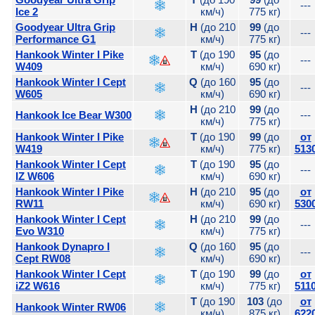
---
Ice 2
км/ч)
775 кг)
Goodyear Ultra Grip
H
(до 210
99
(до
---
Performance G1
км/ч)
775 кг)
Hankook Winter I Pike
T
(до 190
95
(до
---
W409
км/ч)
690 кг)
Hankook Winter I Cept
Q
(до 160
95
(до
---
W605
км/ч)
690 кг)
H
(до 210
99
(до
Hankook Ice Bear W300
---
км/ч)
775 кг)
Hankook Winter I Pike
T
(до 190
99
(до
от
W419
км/ч)
775 кг)
513
Hankook Winter I Cept
T
(до 190
95
(до
---
IZ W606
км/ч)
690 кг)
Hankook Winter I Pike
H
(до 210
95
(до
от
RW11
км/ч)
690 кг)
530
Hankook Winter I Cept
H
(до 210
99
(до
---
Evo W310
км/ч)
775 кг)
Hankook Dynapro I
Q
(до 160
95
(до
---
Cept RW08
км/ч)
690 кг)
Hankook Winter I Cept
T
(до 190
99
(до
от
iZ2 W616
км/ч)
775 кг)
511
T
(до 190
103
(до
от
Hankook Winter RW06
км/ч)
875 кг)
622