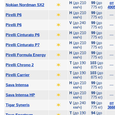
H
(до 210
99
(до
от
Nokian Nordman SX2
км/ч)
775 кг)
490
H
(до 210
99
(до
Pirelli P6
---
км/ч)
775 кг)
V
(до 240
99
(до
Pirelli P6
---
км/ч)
775 кг)
H
(до 210
99
(до
Pirelli Cinturato P6
---
км/ч)
775 кг)
H
(до 210
99
(до
Pirelli Cinturato P7
---
км/ч)
775 кг)
H
(до 210
99
(до
Pirelli Formula Energy
---
км/ч)
775 кг)
T
(до 190
103
(до
Pirelli Chrono 2
---
км/ч)
875 кг)
T
(до 190
103
(до
Pirelli Carrier
---
км/ч)
875 кг)
H
(до 210
99
(до
Sava Intensa
---
км/ч)
775 кг)
H
(до 210
99
(до
Sava Intensa HP
---
км/ч)
775 кг)
V
(до 240
99
(до
от
Tigar Syneris
км/ч)
775 кг)
366
T
(до 190
94
(до
Toyo Spectrum
---