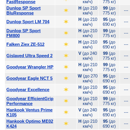
FastResponse
км/ч)
775 кг)
Dunlop SP Sport
H
(до 210
99
(до
---
BluResponse
км/ч)
775 кг)
H
(до 210
95
(до
Dunlop Sport LM 704
---
км/ч)
690 кг)
Dunlop SP Sport
H
(до 210
99
(до
---
FM800
км/ч)
775 кг)
H
(до 210
95
(до
Falken Ziex ZE-512
---
км/ч)
690 кг)
V
(до 240
99
(до
Gislaved Ultra Speed 2
---
км/ч)
775 кг)
H
(до 210
99
(до
Goodyear Wrangler HP
---
км/ч)
775 кг)
W
(до 270
95
(до
Goodyear Eagle NCT 5
---
км/ч)
690 кг)
H
(до 210
95
(до
Goodyear Excellence
---
км/ч)
690 кг)
Goodyear EfficientGrip
H
(до 210
99
(до
---
Performance
км/ч)
775 кг)
Hankook Ventus Prime
V
(до 240
95
(до
---
K105
км/ч)
690 кг)
Hankook Optimo ME02
H
(до 210
95
(до
---
K424
км/ч)
690 кг)