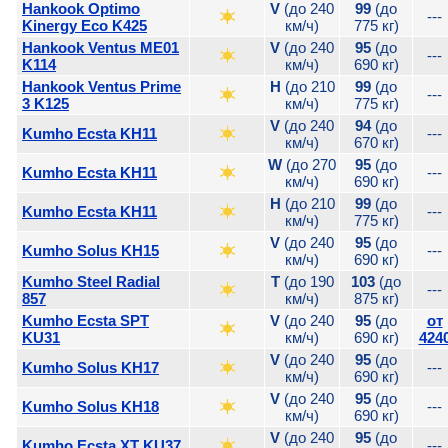
Hankook Optimo
V
(до 240
99
(до
---
Kinergy Eco K425
км/ч)
775 кг)
Hankook Ventus ME01
V
(до 240
95
(до
---
K114
км/ч)
690 кг)
Hankook Ventus Prime
H
(до 210
99
(до
---
3 K125
км/ч)
775 кг)
V
(до 240
94
(до
Kumho Ecsta KH11
---
км/ч)
670 кг)
W
(до 270
95
(до
Kumho Ecsta KH11
---
км/ч)
690 кг)
H
(до 210
99
(до
Kumho Ecsta KH11
---
км/ч)
775 кг)
V
(до 240
95
(до
Kumho Solus KH15
---
км/ч)
690 кг)
Kumho Steel Radial
T
(до 190
103
(до
---
857
км/ч)
875 кг)
Kumho Ecsta SPT
V
(до 240
95
(до
от
KU31
км/ч)
690 кг)
424
V
(до 240
95
(до
Kumho Solus KH17
---
км/ч)
690 кг)
V
(до 240
95
(до
Kumho Solus KH18
---
км/ч)
690 кг)
V
(до 240
95
(до
Kumho Ecsta XT KU37
---