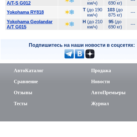
---
A/T-S G012
км/ч)
690 кг)
T
(до 190
103
(до
Yokohama RY818
---
км/ч)
875 кг)
Yokohama Geolandar
H
(до 210
95
(до
---
A/T G015
км/ч)
690 кг)
Подпишитесь на наши новости в соцсетях:
АвтоКаталог
Продажа
Сравнение
Новости
Отзывы
АвтоПремьеры
Тесты
Журнал