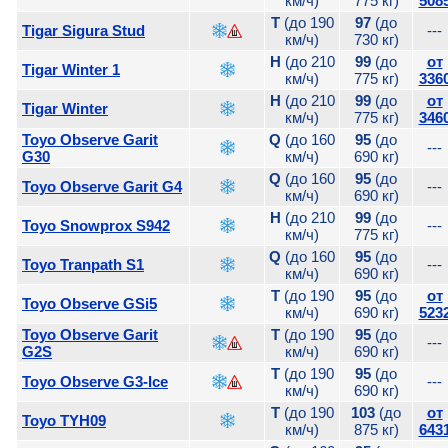
км/ч)
775 кг)
508
T
(до 190
97
(до
Tigar Sigura Stud
---
км/ч)
730 кг)
H
(до 210
99
(до
от
Tigar Winter 1
км/ч)
775 кг)
336
H
(до 210
99
(до
от
Tigar Winter
км/ч)
775 кг)
346
Toyo Observe Garit
Q
(до 160
95
(до
---
G30
км/ч)
690 кг)
Q
(до 160
95
(до
Toyo Observe Garit G4
---
км/ч)
690 кг)
H
(до 210
99
(до
Toyo Snowprox S942
---
км/ч)
775 кг)
Q
(до 160
95
(до
Toyo Tranpath S1
---
км/ч)
690 кг)
T
(до 190
95
(до
от
Toyo Observe GSi5
км/ч)
690 кг)
523
Toyo Observe Garit
T
(до 190
95
(до
---
G2S
км/ч)
690 кг)
T
(до 190
95
(до
Toyo Observe G3-Ice
---
км/ч)
690 кг)
T
(до 190
103
(до
от
Toyo TYH09
км/ч)
875 кг)
643