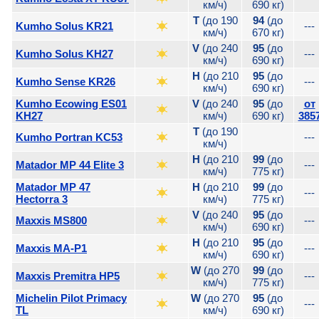
км/ч)
690 кг)
T
(до 190
94
(до
Kumho Solus KR21
---
км/ч)
670 кг)
V
(до 240
95
(до
Kumho Solus KH27
---
км/ч)
690 кг)
H
(до 210
95
(до
Kumho Sense KR26
---
км/ч)
690 кг)
Kumho Ecowing ES01
V
(до 240
95
(до
от
KH27
км/ч)
690 кг)
385
T
(до 190
Kumho Portran KC53
---
км/ч)
H
(до 210
99
(до
Matador MP 44 Elite 3
---
км/ч)
775 кг)
Matador MP 47
H
(до 210
99
(до
---
Hectorra 3
км/ч)
775 кг)
V
(до 240
95
(до
Maxxis MS800
---
км/ч)
690 кг)
H
(до 210
95
(до
Maxxis MA-P1
---
км/ч)
690 кг)
W
(до 270
99
(до
Maxxis Premitra HP5
---
км/ч)
775 кг)
Michelin Pilot Primacy
W
(до 270
95
(до
---
TL
км/ч)
690 кг)