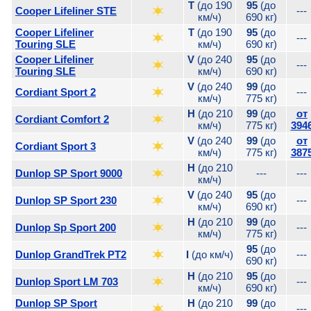
T
(до 190
95
(до
Cooper Lifeliner STE
---
км/ч)
690 кг)
Cooper Lifeliner
T
(до 190
95
(до
---
Touring SLE
км/ч)
690 кг)
Cooper Lifeliner
V
(до 240
95
(до
---
Touring SLE
км/ч)
690 кг)
V
(до 240
99
(до
Cordiant Sport 2
---
км/ч)
775 кг)
H
(до 210
99
(до
от
Cordiant Comfort 2
км/ч)
775 кг)
394
V
(до 240
99
(до
от
Cordiant Sport 3
км/ч)
775 кг)
387
H
(до 210
Dunlop SP Sport 9000
---
---
км/ч)
V
(до 240
95
(до
Dunlop SP Sport 230
---
км/ч)
690 кг)
H
(до 210
99
(до
Dunlop Sp Sport 200
---
км/ч)
775 кг)
95
(до
Dunlop GrandTrek PT2
I
(до км/ч)
---
690 кг)
H
(до 210
95
(до
Dunlop Sport LM 703
---
км/ч)
690 кг)
Dunlop SP Sport
H
(до 210
99
(до
---