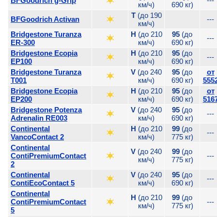
BFGoodrich g-Grip
---
км/ч)
690 кг)
T
(до 190
BFGoodrich Activan
---
км/ч)
Bridgestone Turanza
H
(до 210
95
(до
---
ER-300
км/ч)
690 кг)
Bridgestone Ecopia
H
(до 210
95
(до
---
EP100
км/ч)
690 кг)
Bridgestone Turanza
V
(до 240
95
(до
от
T001
км/ч)
690 кг)
555
Bridgestone Ecopia
H
(до 210
95
(до
от
EP200
км/ч)
690 кг)
516
Bridgestone Potenza
V
(до 240
95
(до
---
Adrenalin RE003
км/ч)
690 кг)
Continental
H
(до 210
99
(до
---
VancoContact 2
км/ч)
775 кг)
Continental
V
(до 240
99
(до
ContiPremiumContact
---
км/ч)
775 кг)
2
Continental
V
(до 240
95
(до
---
ContiEcoContact 5
км/ч)
690 кг)
Continental
H
(до 210
99
(до
ContiPremiumContact
---
км/ч)
775 кг)
5