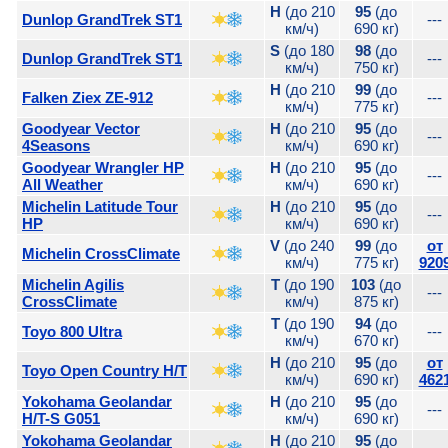
H
(до 210
95
(до
Dunlop GrandTrek ST1
---
км/ч)
690 кг)
S
(до 180
98
(до
Dunlop GrandTrek ST1
---
км/ч)
750 кг)
H
(до 210
99
(до
Falken Ziex ZE-912
---
км/ч)
775 кг)
Goodyear Vector
H
(до 210
95
(до
---
4Seasons
км/ч)
690 кг)
Goodyear Wrangler HP
H
(до 210
95
(до
---
All Weather
км/ч)
690 кг)
Michelin Latitude Tour
H
(до 210
95
(до
---
HP
км/ч)
690 кг)
V
(до 240
99
(до
от
Michelin CrossClimate
км/ч)
775 кг)
920
Michelin Agilis
T
(до 190
103
(до
---
CrossClimate
км/ч)
875 кг)
T
(до 190
94
(до
Toyo 800 Ultra
---
км/ч)
670 кг)
H
(до 210
95
(до
от
Toyo Open Country H/T
км/ч)
690 кг)
462
Yokohama Geolandar
H
(до 210
95
(до
---
H/T-S G051
км/ч)
690 кг)
Yokohama Geolandar
H
(до 210
95
(до