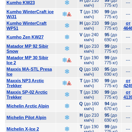
H
(до 210
99
(до
Kumho KW23
---
км/ч)
775 кг)
Kumho WinterCraft ice
T
(до 190
99
(до
---
Wi31
км/ч)
775 кг)
Kumho WinterCraft
H
(до 210
99
(до
от
WP51
км/ч)
775 кг)
464
V
(до 240
95
(до
Kumho Zen KW27
---
км/ч)
690 кг)
Matador MP 92 Sibir
H
(до 210
99
(до
---
Snow
км/ч)
775 кг)
Matador MP 30 Sibir
T
(до 190
99
(до
---
Ice 2
км/ч)
775 кг)
Maxxis MA-STL Presa
Q
(до 160
95
(до
---
Ice
км/ч)
690 кг)
Maxxis NP3 Arctic
T
(до 190
99
(до
от
Trekker
км/ч)
775 кг)
424
Maxxis SP-02 Arctic
T
(до 190
99
(до
от
Trekker
км/ч)
775 кг)
413
Q
(до 160
94
(до
Michelin Arctic Alpin
---
км/ч)
670 кг)
H
(до 210
95
(до
Michelin Pilot Alpin
---
км/ч)
690 кг)
T
(до 190
99
(до
Michelin X-Ice 2
---
км/ч)
775 кг)