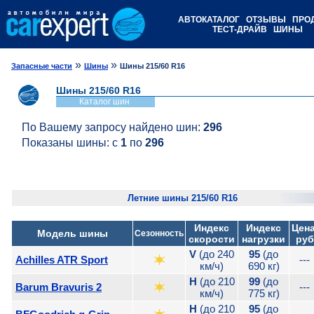
АВТОКАТАЛОГ
ОТЗЫВЫ
ПРО
ТЕСТ-ДРАЙВ
ШИНЫ
»
»
Запасные части
Шины
Шины 215/60 R16
Шины 215/60 R16
Каталог шин
По Вашему запросу найдено шин:
296
Показаны шины: с
1
по
296
Летние шины 215/60 R16
Индекс
Индекс
Цена
Модель шины
Сезонность
скорости
нагрузки
руб
V
(до 240
95
(до
Achilles ATR Sport
---
км/ч)
690 кг)
H
(до 210
99
(до
Barum Bravuris 2
---
км/ч)
775 кг)
H
(до 210
95
(до