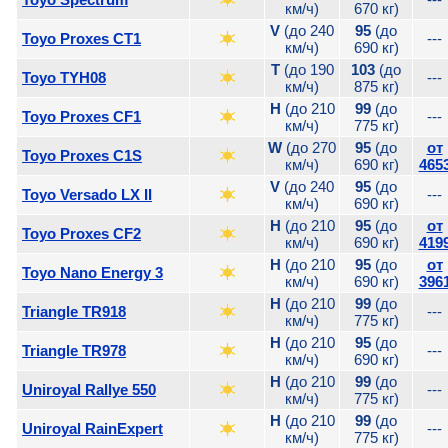
км/ч)
670 кг)
V
(до 240
95
(до
Toyo Proxes CT1
---
км/ч)
690 кг)
T
(до 190
103
(до
Toyo TYH08
---
км/ч)
875 кг)
H
(до 210
99
(до
Toyo Proxes CF1
---
км/ч)
775 кг)
W
(до 270
95
(до
от
Toyo Proxes C1S
км/ч)
690 кг)
465
V
(до 240
95
(до
Toyo Versado LX II
---
км/ч)
690 кг)
H
(до 210
95
(до
от
Toyo Proxes CF2
км/ч)
690 кг)
419
H
(до 210
95
(до
от
Toyo Nano Energy 3
км/ч)
690 кг)
396
H
(до 210
99
(до
Triangle TR918
---
км/ч)
775 кг)
H
(до 210
95
(до
Triangle TR978
---
км/ч)
690 кг)
H
(до 210
99
(до
Uniroyal Rallye 550
---
км/ч)
775 кг)
H
(до 210
99
(до
Uniroyal RainExpert
---
км/ч)
775 кг)