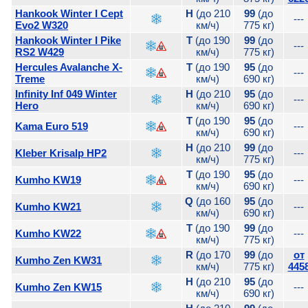
Hankook Winter I Cept
H
(до 210
99
(до
---
Evo2 W320
км/ч)
775 кг)
Hankook Winter I Pike
T
(до 190
99
(до
---
RS2 W429
км/ч)
775 кг)
Hercules Avalanche X-
T
(до 190
95
(до
---
Treme
км/ч)
690 кг)
Infinity Inf 049 Winter
H
(до 210
95
(до
---
Hero
км/ч)
690 кг)
T
(до 190
95
(до
Kama Euro 519
---
км/ч)
690 кг)
H
(до 210
99
(до
Kleber Krisalp HP2
---
км/ч)
775 кг)
T
(до 190
95
(до
Kumho KW19
---
км/ч)
690 кг)
Q
(до 160
95
(до
Kumho KW21
---
км/ч)
690 кг)
T
(до 190
99
(до
Kumho KW22
---
км/ч)
775 кг)
R
(до 170
99
(до
от
Kumho Zen KW31
км/ч)
775 кг)
445
H
(до 210
95
(до
Kumho Zen KW15
---
км/ч)
690 кг)