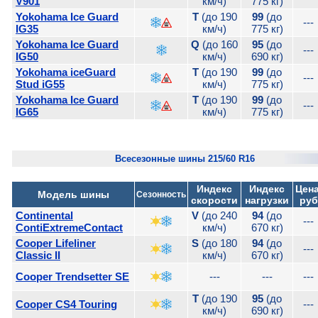
V901
км/ч)
775 кг)
Yokohama Ice Guard
T
(до 190
99
(до
---
IG35
км/ч)
775 кг)
Yokohama Ice Guard
Q
(до 160
95
(до
---
IG50
км/ч)
690 кг)
Yokohama iceGuard
T
(до 190
99
(до
---
Stud iG55
км/ч)
775 кг)
Yokohama Ice Guard
T
(до 190
99
(до
---
IG65
км/ч)
775 кг)
Всесезонные шины 215/60 R16
Индекс
Индекс
Цена
Модель шины
Сезонность
скорости
нагрузки
руб
Continental
V
(до 240
94
(до
---
ContiExtremeContact
км/ч)
670 кг)
Cooper Lifeliner
S
(до 180
94
(до
---
Classic II
км/ч)
670 кг)
Cooper Trendsetter SE
---
---
---
T
(до 190
95
(до
Cooper CS4 Touring
---
км/ч)
690 кг)